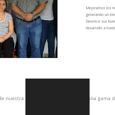
Mejoramos los ni
generando un int
favorece sus bue
desarrollo a travé
Servicios
de nuestra asesoría y conozca una amplia gama d